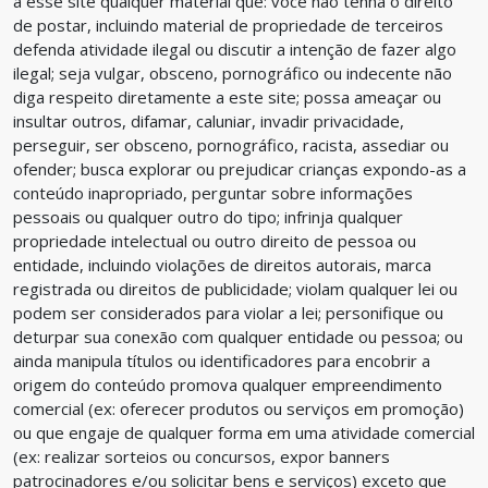
a esse site qualquer material que: você não tenha o direito
de postar, incluindo material de propriedade de terceiros
defenda atividade ilegal ou discutir a intenção de fazer algo
ilegal; seja vulgar, obsceno, pornográfico ou indecente não
diga respeito diretamente a este site; possa ameaçar ou
insultar outros, difamar, caluniar, invadir privacidade,
perseguir, ser obsceno, pornográfico, racista, assediar ou
ofender; busca explorar ou prejudicar crianças expondo-as a
conteúdo inapropriado, perguntar sobre informações
pessoais ou qualquer outro do tipo; infrinja qualquer
propriedade intelectual ou outro direito de pessoa ou
entidade, incluindo violações de direitos autorais, marca
registrada ou direitos de publicidade; violam qualquer lei ou
podem ser considerados para violar a lei; personifique ou
deturpar sua conexão com qualquer entidade ou pessoa; ou
ainda manipula títulos ou identificadores para encobrir a
origem do conteúdo promova qualquer empreendimento
comercial (ex: oferecer produtos ou serviços em promoção)
ou que engaje de qualquer forma em uma atividade comercial
(ex: realizar sorteios ou concursos, expor banners
patrocinadores e/ou solicitar bens e serviços) exceto que